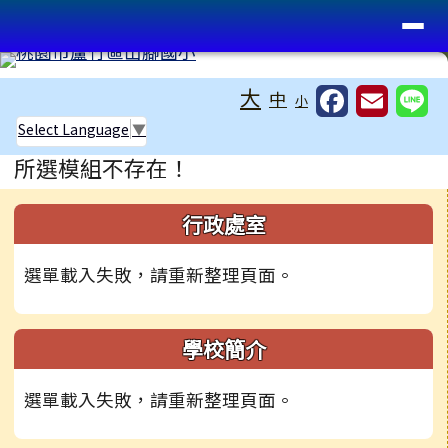
桃園市蘆竹區山腳國小
導覽列
跳至主內容區
工具列
大
中
小
Select Language
▼
頁尾區域
主內容區域
所選模組不存在！
左邊區域內容
行政處室
選單載入失敗，請重新整理頁面。
學校簡介
選單載入失敗，請重新整理頁面。