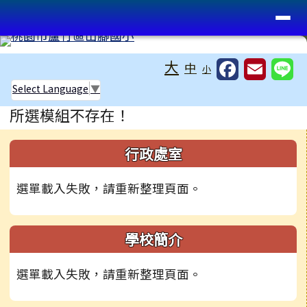
桃園市蘆竹區山腳國小
導覽列
跳至主內容區
工具列
大
中
小
Select Language
▼
頁尾區域
主內容區域
所選模組不存在！
左邊區域內容
行政處室
選單載入失敗，請重新整理頁面。
學校簡介
選單載入失敗，請重新整理頁面。