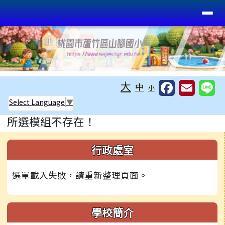
桃園市蘆竹區山腳國小
導覽列
跳至主內容區
工具列
大
中
小
Select Language
▼
頁尾區域
主內容區域
所選模組不存在！
左邊區域內容
行政處室
選單載入失敗，請重新整理頁面。
學校簡介