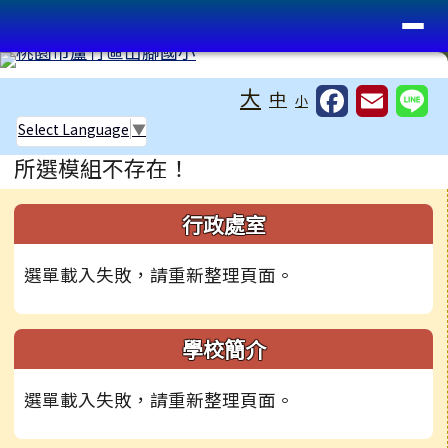
桃園市蘆竹區山腳國小
導覽列
跳至主內容區
工具列
大
中
小
Select Language
▼
頁尾區域
主內容區域
所選模組不存在！
左邊區域內容
行政處室
選單載入失敗，請重新整理頁面。
學校簡介
選單載入失敗，請重新整理頁面。