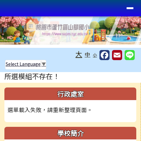
桃園市蘆竹區山腳國小
導覽列
跳至主內容區
工具列
大
中
小
Select Language
▼
頁尾區域
主內容區域
所選模組不存在！
左邊區域內容
行政處室
選單載入失敗，請重新整理頁面。
學校簡介