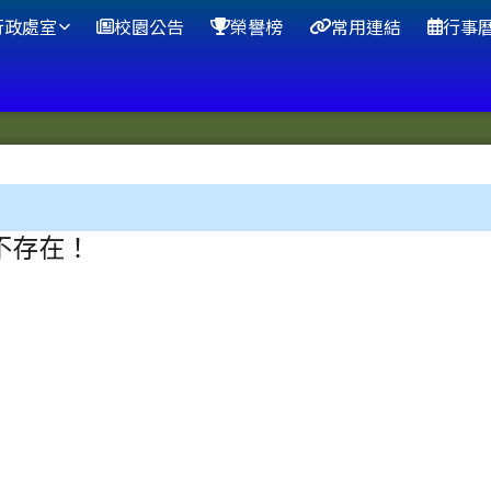
行政處室
校園公告
榮譽榜
常用連結
行事
區域
不存在！