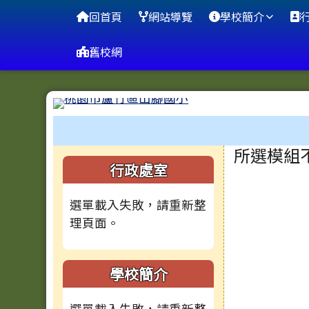
桃園市蘆竹區山腳國小
導覽列
跳至主內容區
回首頁
網站導覽
學校簡介
舊校網
工具列
頁尾區域
主內容
所選模組
左邊區域內容
行政處室
選單載入失敗，請重新整
理頁面。
學校簡介
選單載入失敗，請重新整