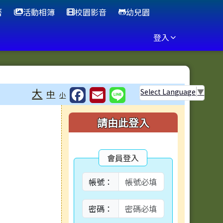
曆
活動相簿
校園影音
幼兒園
登入
大
Select Language
▼
中
小
右邊區域內容
請由此登入
會員登入
帳號：
密碼：