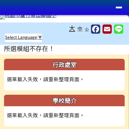
桃園市蘆竹區山腳國小
導覽列
跳至主內容區
工具列
大
中
小
Select Language
▼
頁尾區域
主內容區域
所選模組不存在！
左邊區域內容
行政處室
選單載入失敗，請重新整理頁面。
學校簡介
選單載入失敗，請重新整理頁面。