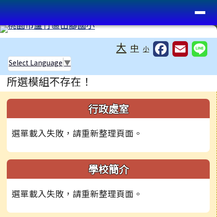
桃園市蘆竹區山腳國小
導覽列
跳至主內容區
工具列
大
中
小
Select Language
▼
頁尾區域
主內容區域
所選模組不存在！
左邊區域內容
行政處室
選單載入失敗，請重新整理頁面。
學校簡介
選單載入失敗，請重新整理頁面。