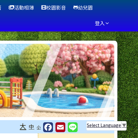
曆
活動相簿
校園影音
幼兒園
登入
大
Select Language
▼
中
小