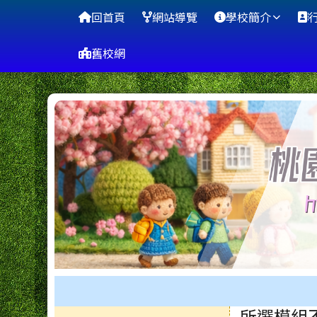
桃園市蘆竹區山腳國小
導覽列
跳至主內容區
回首頁
網站導覽
學校簡介
舊校網
工具列
所選模組