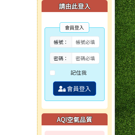
右邊區域內容
請由此登入
會員登入
帳號：
密碼：
記住我
會員登入
AQI空氣品質