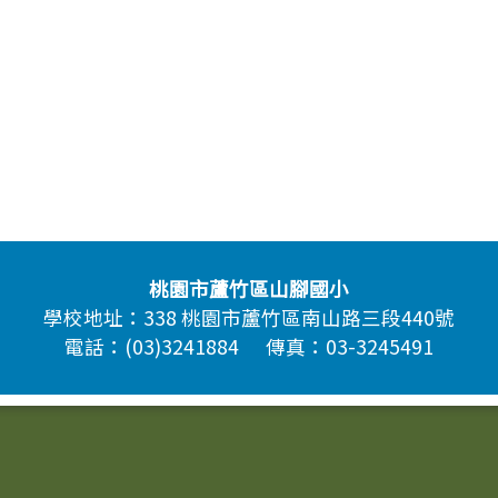
桃園市蘆竹區山腳國小
學校地址：338 桃園市蘆竹區南山路三段440號
電話：(03)3241884 傳真：03-3245491