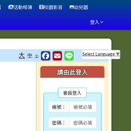
曆
活動相簿
校園影音
幼兒園
登入
大
Select Language
▼
中
小
右邊區域內容
請由此登入
會員登入
帳號：
密碼：