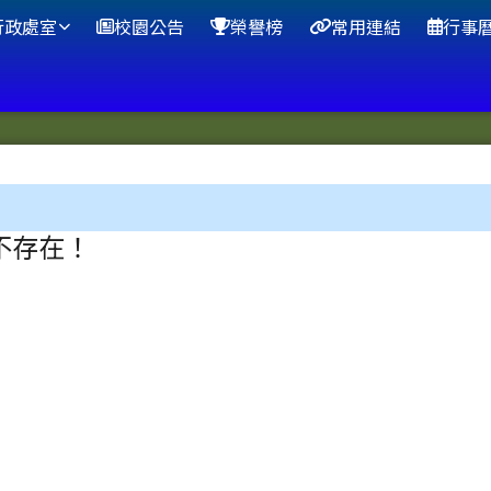
行政處室
校園公告
榮譽榜
常用連結
行事
區域
不存在！