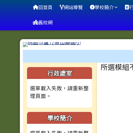
桃園市蘆竹區山腳國小
導覽列
跳至主內容區
回首頁
網站導覽
學校簡介
舊校網
工具列
頁尾區域
主內容
所選模組
左邊區域內容
行政處室
選單載入失敗，請重新整
理頁面。
學校簡介
選單載入失敗，請重新整