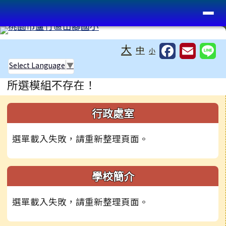
桃園市蘆竹區山腳國小
導覽列
跳至主內容區
工具列
大
中
小
Select Language
▼
頁尾區域
主內容區域
所選模組不存在！
左邊區域內容
行政處室
選單載入失敗，請重新整理頁面。
學校簡介
選單載入失敗，請重新整理頁面。