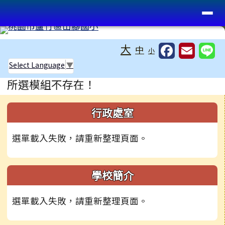
桃園市蘆竹區山腳國小
導覽列
跳至主內容區
工具列
大
中
小
Select Language
▼
頁尾區域
主內容區域
所選模組不存在！
左邊區域內容
行政處室
選單載入失敗，請重新整理頁面。
學校簡介
選單載入失敗，請重新整理頁面。