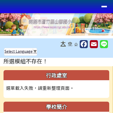
桃園市蘆竹區山腳國小
導覽列
跳至主內容區
工具列
大
中
小
Select Language
▼
頁尾區域
主內容區域
所選模組不存在！
左邊區域內容
行政處室
選單載入失敗，請重新整理頁面。
學校簡介