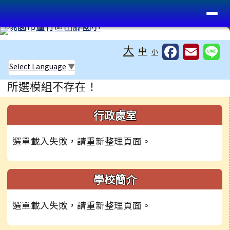
桃園市蘆竹區山腳國小
導覽列
跳至主內容區
工具列
大
中
小
Select Language
▼
頁尾區域
主內容區域
所選模組不存在！
左邊區域內容
行政處室
選單載入失敗，請重新整理頁面。
學校簡介
選單載入失敗，請重新整理頁面。