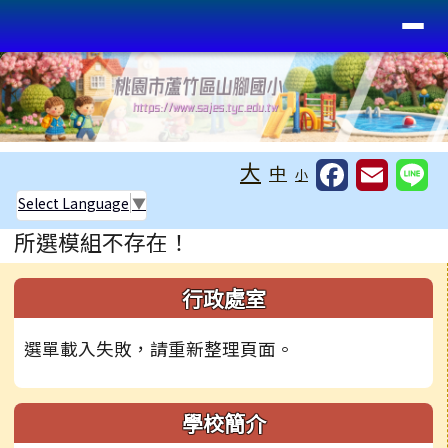
桃園市蘆竹區山腳國小
導覽列
跳至主內容區
工具列
大
中
小
Select Language
▼
頁尾區域
主內容區域
所選模組不存在！
左邊區域內容
行政處室
選單載入失敗，請重新整理頁面。
學校簡介