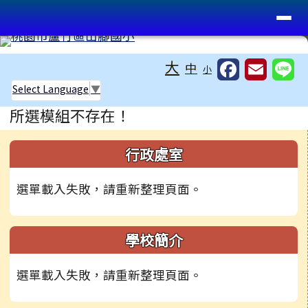
桃園市蘆竹區山腳國小
導覽列
跳至主內容區
工具列
大
中
小
Select Language
▼
頁尾區域
主內容區域
所選模組不存在！
左邊區域內容
行政處室
選單載入失敗，請重新整理頁面。
學校簡介
選單載入失敗，請重新整理頁面。