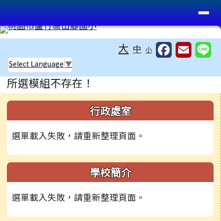
桃園市蘆竹區山腳國小
導覽列
跳至主內容區
工具列
大
中
小
Select Language
▼
頁尾區域
主內容區域
所選模組不存在！
左邊區域內容
行政處室
選單載入失敗，請重新整理頁面。
學校簡介
選單載入失敗，請重新整理頁面。