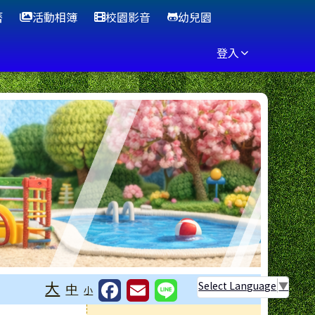
曆
活動相簿
校園影音
幼兒園
登入
大
Select Language
▼
中
小