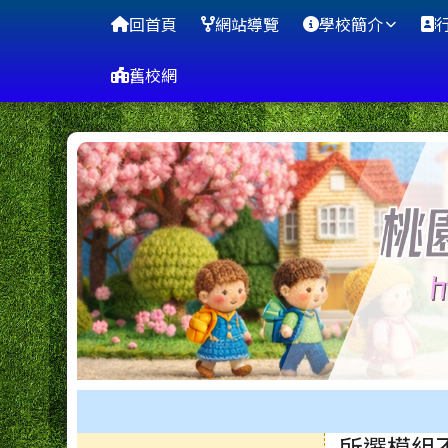
桃園市蘆竹區山腳國小
導覽列
跳至主內容區
回首頁
網站導覽
學校簡介
舊校網
工具列
所選模組