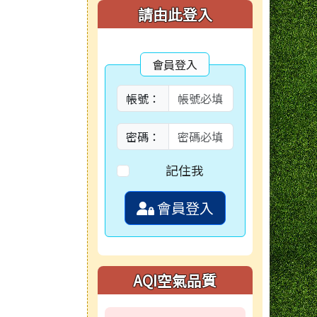
右邊區域內容
請由此登入
會員登入
帳號：
密碼：
記住我
會員登入
AQI空氣品質