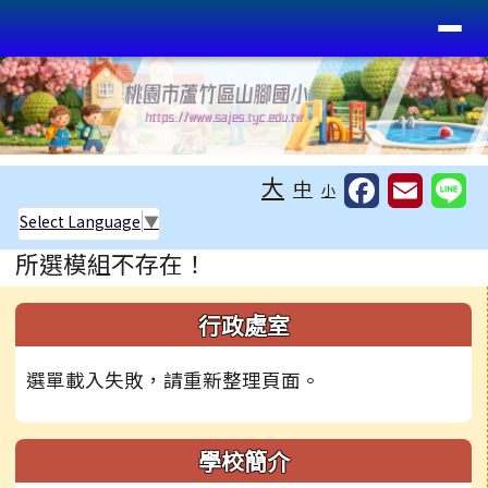
桃園市蘆竹區山腳國小
導覽列
跳至主內容區
工具列
大
中
小
Select Language
▼
頁尾區域
主內容區域
所選模組不存在！
左邊區域內容
行政處室
選單載入失敗，請重新整理頁面。
學校簡介