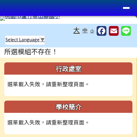
桃園市蘆竹區山腳國小
導覽列
跳至主內容區
工具列
大
中
小
Select Language
▼
頁尾區域
主內容區域
所選模組不存在！
左邊區域內容
行政處室
選單載入失敗，請重新整理頁面。
學校簡介
選單載入失敗，請重新整理頁面。